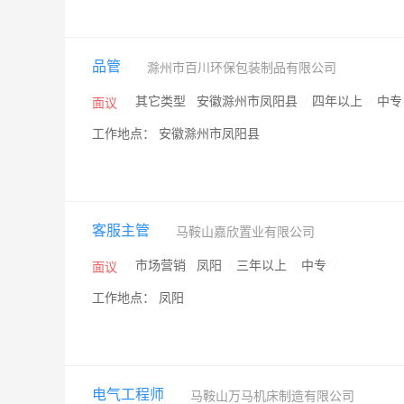
品管
滁州市百川环保包装制品有限公司
/
其它类型
/
安徽滁州市凤阳县
/
四年以上
/
中
面议
工作地点： 安徽滁州市凤阳县
客服主管
马鞍山嘉欣置业有限公司
/
市场营销
/
凤阳
/
三年以上
/
中专
/
面议
工作地点： 凤阳
电气工程师
马鞍山万马机床制造有限公司