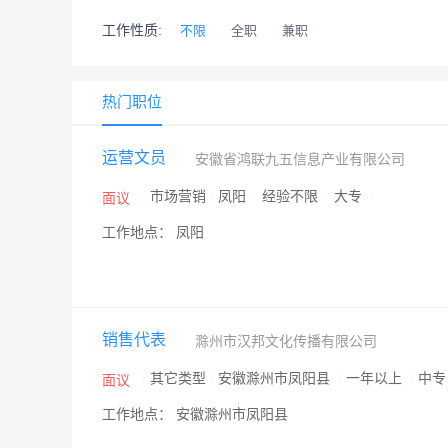
工作性质:
不限
全职
兼职
热门职位
运营文员
安徽省鸿联九五信息产业有限公司
/
市场营销
/
凤阳
/
经验不限
/
大专
/
面议
工作地点： 凤阳
销售代表
滁州市汉邦文化传播有限公司
/
其它类型
/
安徽滁州市凤阳县
/
一年以上
/
中
面议
工作地点： 安徽滁州市凤阳县