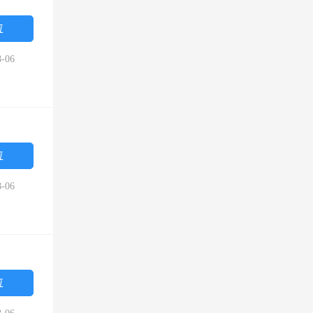
位
-06
位
-06
位