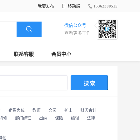
我要发布
移动端
15362300515
微信公众号
查看更多工作
联系客服
会员中心
搜 索
潢
销售岗位
教师
文员
护士
财务会计
/机修
部门经理
出纳
保险
编辑
法律
其他